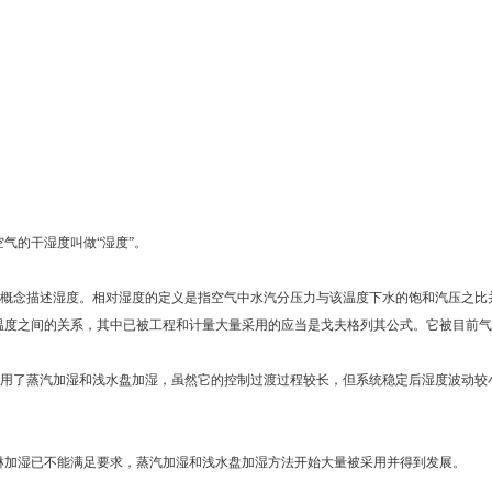
气的干湿度叫做“湿度”。
概念描述湿度。相对湿度的定义是指空气中水汽分压力与该温度下水的饱和汽压之比
温度之间的关系，其中已被工程和计量大量采用的应当是戈夫格列其公式。它被目前气
用了蒸汽加湿和浅水盘加湿，虽然它的控制过渡过程较长，但系统稳定后湿度波动较
加湿已不能满足要求，蒸汽加湿和浅水盘加湿方法开始大量被采用并得到发展。