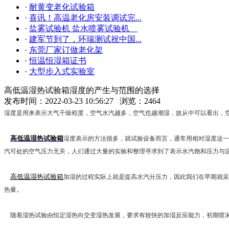
·
耐黄变老化试验箱
·
喜讯！高温老化房安装调试完...
·
盐雾试验机 盐水喷雾试验机
·
建军节到了，环瑞测试祝中国...
·
东莞厂家订做老化架
·
恒温恒湿箱证书
·
大型步入式实验室
高低温湿热试验箱湿度的产生与范围的选择
发布时间：2022-03-23 10:56:27 浏览：2464
湿度是用来表示大气干燥程度，空气水汽越多，空气也越潮湿，故从中可以看出，空
高低温湿热试验箱
湿度表示的方法很多，就试验设备而言，通常用相对湿度这一
汽可处的空气压力无关，人们通过大量的实验和整理寻求到了表示水汽饱和压力与
高低温湿热试验箱
加湿的过程实际上就是提高水汽分压力，因此我们在早期就采
热量。
随着湿热试验由恒定湿热向交变湿热发展，要求有较快的加湿反应能力，初期喷淋